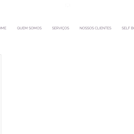
ento.interpactravel
ACESSO TMS
OME
QUEM SOMOS
SERVIÇOS
NOSSOS CLIENTES
SELF 