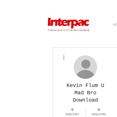
atendimento@interpactravel.com.br
|
atendim
H
Mais ações
Kevin Flum U
Mad Bro
Download
0
0
seguidor
seguindo