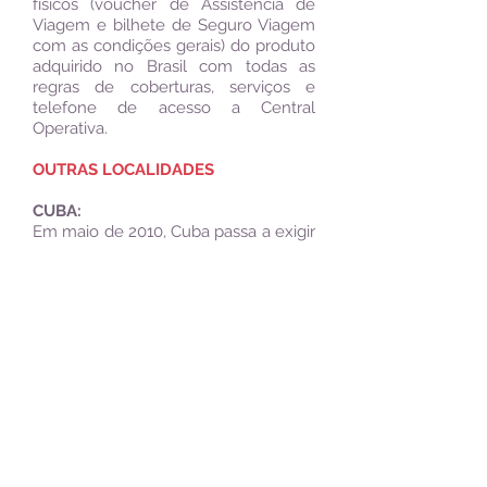
físicos (voucher de Assistência de
Viagem e bilhete de Seguro Viagem
com as condições gerais) do produto
adquirido no Brasil com todas as
regras de coberturas, serviços e
telefone de acesso a Central
Operativa.
OUTRAS LOCALIDADES
CUBA:
Em maio de 2010, Cuba passa a exigir
dos turistas uma assistência médica
com cobertura mínima de U$ 10.000
para assistência médica.
VENEZUELA:
Cobertura mínima de U$ 40.000 para
assistência médica e repatriação
médica e funerária.
AUSTRÁLIA:
Exige assistência em viagem, mas
não estipula um valor mínimo de