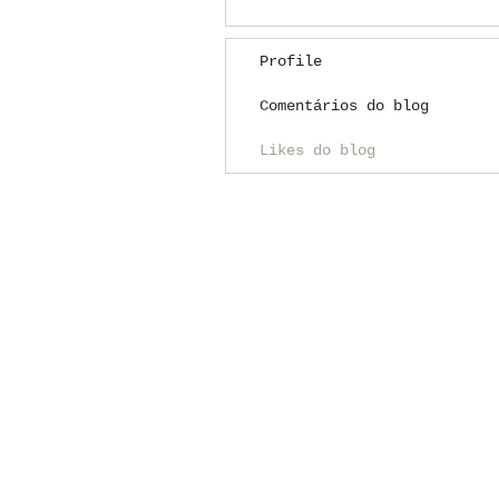
Profile
Comentários do blog
Likes do blog
INTERPAC TRAVEL
Praça da Liberdade, 130 - CJ 510
Liberdade – Cep 01503-010
- SP - Brasil
Tel.: (11) 3207-6433
Plantão Emergencial (das 19h às 08h):
(11)
97450-2466
Transparência
Política de Privacidade