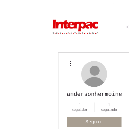
atendimento@interpactravel.com.br
|
atendim
H
Mais ações
andersonhermoine
1
1
seguidor
seguindo
Seguir