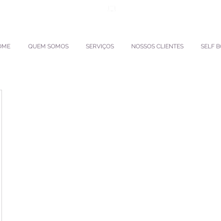
ento.interpactravel
ACESSO TMS
OME
QUEM SOMOS
SERVIÇOS
NOSSOS CLIENTES
SELF 